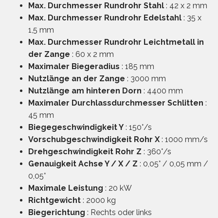
Max. Durchmesser Rundrohr Stahl
: 42 x 2 mm
Max. Durchmesser Rundrohr Edelstahl
: 35 x
1,5 mm
Max. Durchmesser Rundrohr Leichtmetall in
der Zange
: 60 x 2 mm
Maximaler Biegeradius
: 185 mm
Nutzlänge an der Zange
: 3000 mm
Nutzlänge am hinteren Dorn
: 4400 mm
Maximaler Durchlassdurchmesser Schlitten
:
45 mm
Biegegeschwindigkeit Y
: 150°/s
Vorschubgeschwindigkeit Rohr X
: 1000 mm/s
Drehgeschwindigkeit Rohr Z
: 360°/s
Genauigkeit Achse Y / X / Z
: 0,05° / 0,05 mm /
0,05°
Maximale Leistung
: 20 kW
Richtgewicht
: 2000 kg
Biegerichtung
: Rechts oder links