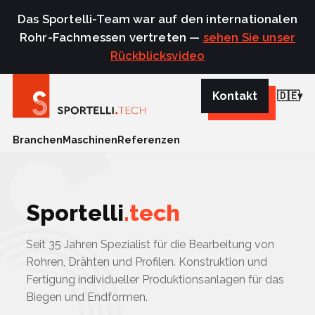
Das Sportelli-Team war auf den internationalen
Rohr-Fachmessen vertreten —
sehen Sie unser
Rückblicksvideo
Kontakt
🇩🇪
Branchen
Maschinen
Referenzen
Sportelli
.tech
Seit 35 Jahren Spezialist für die Bearbeitung von
Rohren, Drähten und Profilen. Konstruktion und
Fertigung individueller Produktionsanlagen für das
Biegen und Endformen.