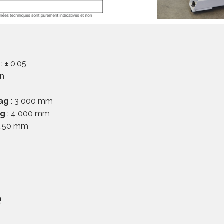
: ± 0,05
in
ag
: 3 000 mm
ag
: 4 000 mm
1 450 mm
e