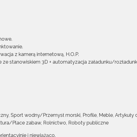
mowe.
nktowanie.
wacja z kamerą internetową, H.O.P.
e ze stanowiskiem 3D + automatyzacja załadunku/rozładunk
zny, Sport wodny/Przemysł morski, Profile, Meble, Artykuły
tura/Place zabaw, Rolnictwo, Roboty publiczne
ientacyjnie i niewiążąco.