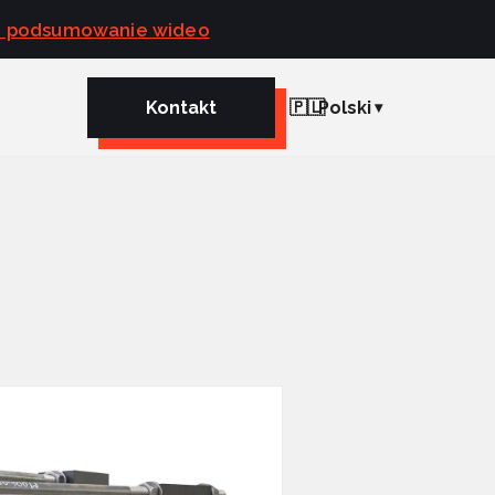
e podsumowanie wideo
Kontakt
🇵🇱
Polski