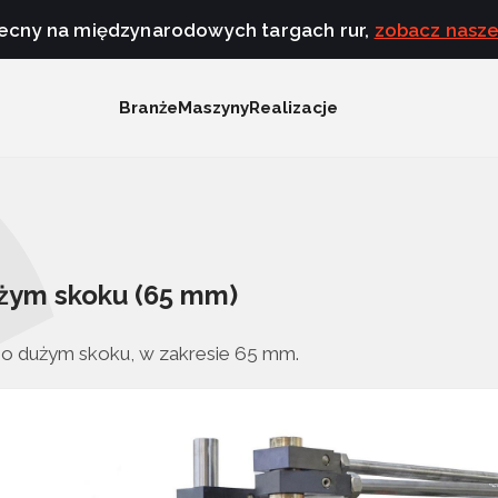
obecny na międzynarodowych targach rur,
zobacz nasz
Branże
Maszyny
Realizacje
użym skoku (65 mm)
a o dużym skoku, w zakresie 65 mm.