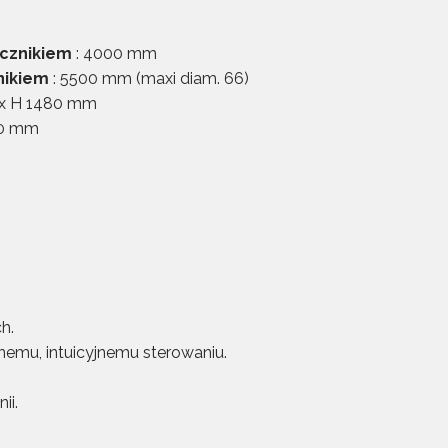
icznikiem
: 4000 mm
nikiem
: 5500 mm (maxi diam. 66)
0 x H 1480 mm
00 mm
h.
emu, intuicyjnemu sterowaniu.
ii.