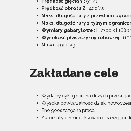
Prędkość gięcia Y
: 95°/s
Prędkość obrotu Z
: 400°/s
Maks. długość rury z przednim ogran
Maks. długość rury z tylnym ogranicz
Wymiary gabarytowe
: L 7300 x l 168
Wysokość płaszczyzny roboczej
: 11
Masa
: 4900 kg
Zakładane cele
Wydajny cykl gięcia na dużych przekrojac
Wysoka powtarzalność dzięki nowoczesn
Energooszczędna praca.
Automatyczne indeksowanie na wejściu lin