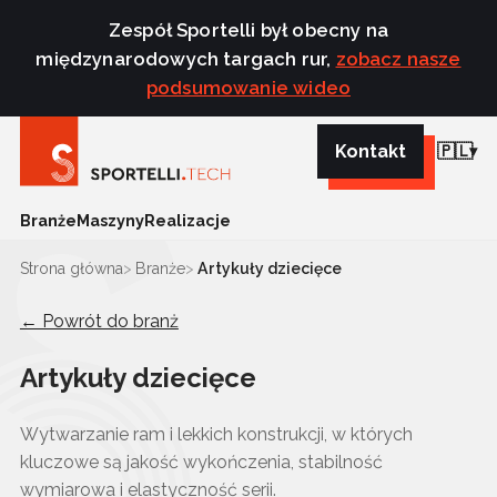
Zespół Sportelli był obecny na
międzynarodowych targach rur,
zobacz nasze
podsumowanie wideo
Kontakt
🇵🇱
Branże
Maszyny
Realizacje
Strona główna
Branże
Artykuły dziecięce
← Powrót do branż
Artykuły dziecięce
Wytwarzanie ram i lekkich konstrukcji, w których
kluczowe są jakość wykończenia, stabilność
wymiarowa i elastyczność serii.