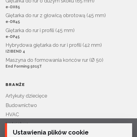
Giętarka do rur o dużym skoku (65 mm)
e-DX65
Giętarka do rur z głowicą obrotową (45 mm)
e-DR45
Giętarka do rur i profili (45 mm)
e-DP45
Hybrydowa giętarka do rur i profili (42 mm)
IZIBEND 4
Maszyna do formowania końców rur (Ø 50)
End Forming 5015T
BRANŻE
Artykuły dziecięce
Budownictwo
HVAC
Lotnictwo
Ustawienia plików cookie
Mała architektura miejska