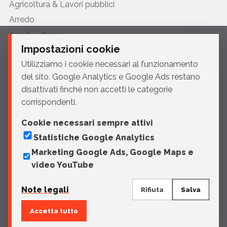
Agricoltura & Lavori pubblici
Arredo
Arredo urbano
Impostazioni cookie
Automotive
Utilizziamo i cookie necessari al funzionamento
Ciclo
del sito. Google Analytics e Google Ads restano
Edilizia
disattivati finché non accetti le categorie
HVAC
corrispondenti.
Medicale
Cookie necessari sempre attivi
Moto
Statistiche Google Analytics
Navale
Marketing Google Ads, Google Maps e
Profilati
video YouTube
Puericultura
Note legali
Rifiuta
Salva
Accetta tutto
© 2026 Sportelli Tech
Note legali