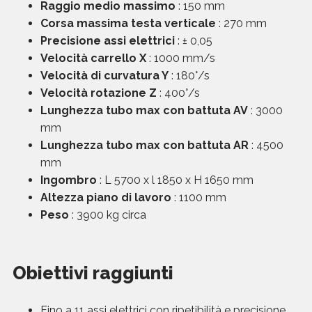
Raggio medio massimo
: 150 mm
Corsa massima testa verticale
: 270 mm
Precisione assi elettrici
: ± 0,05
Velocità carrello X
: 1000 mm/s
Velocità di curvatura Y
: 180°/s
Velocità rotazione Z
: 400°/s
Lunghezza tubo max con battuta AV
: 3000
mm
Lunghezza tubo max con battuta AR
: 4500
mm
Ingombro
: L 5700 x l 1850 x H 1650 mm
Altezza piano di lavoro
: 1100 mm
Peso
: 3900 kg circa
Obiettivi raggiunti
Fino a 11 assi elettrici con ripetibilità e precisione