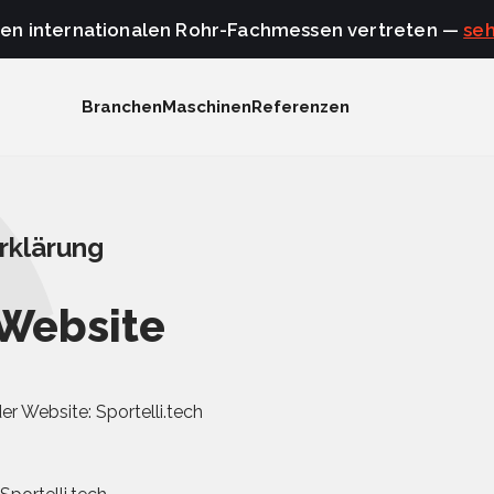
den internationalen Rohr-Fachmessen vertreten —
seh
Branchen
Maschinen
Referenzen
rklärung
Website
r Website: Sportelli.tech