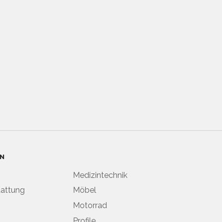
N
Medizintechnik
attung
Möbel
Motorrad
Profile